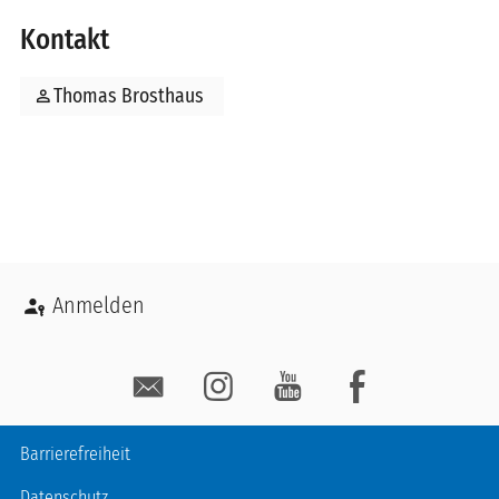
Kontakt
person
Thomas Brosthaus
Benutzermenü
Anmelden
Social Media
Fußzeile
Barrierefreiheit
Datenschutz