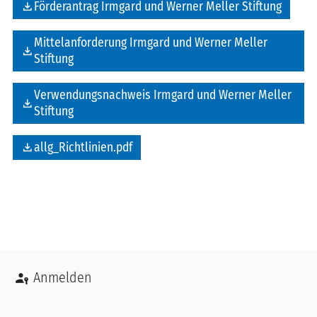
file_download
Förderantrag Irmgard und Werner Meller Stiftung
Mittelanforderung Irmgard und Werner Meller
file_download
Stiftung
Verwendungsnachweis Irmgard und Werner Meller
file_download
Stiftung
file_download
allg_Richtlinien.pdf
Benutzermenü
Anmelden
Social Media