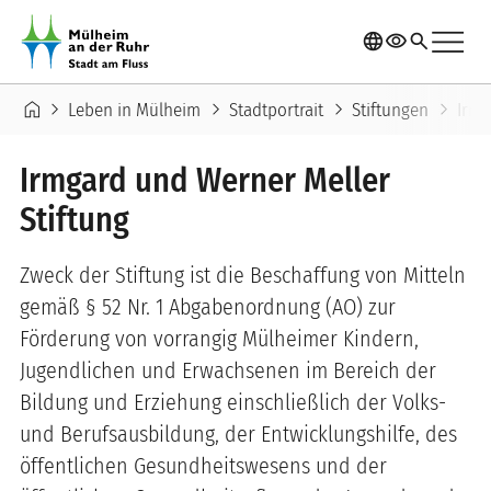
Direkt zum Inhalt
menu
language
visibility
search
Pfadnavigation
home
chevron_right
chevron_right
chevron_right
chevron_right
Leben in Mülheim
Stadtportrait
Stiftungen
Irmg
Irmgard und Werner Meller
Stiftung
Zweck der Stiftung ist die Beschaffung von Mitteln
gemäß § 52 Nr. 1 Abgabenordnung (AO) zur
Förderung von vorrangig Mülheimer Kindern,
Jugendlichen und Erwachsenen im Bereich der
Bildung und Erziehung einschließlich der Volks-
und Berufsausbildung, der Entwicklungshilfe, des
öffentlichen Gesundheitswesens und der