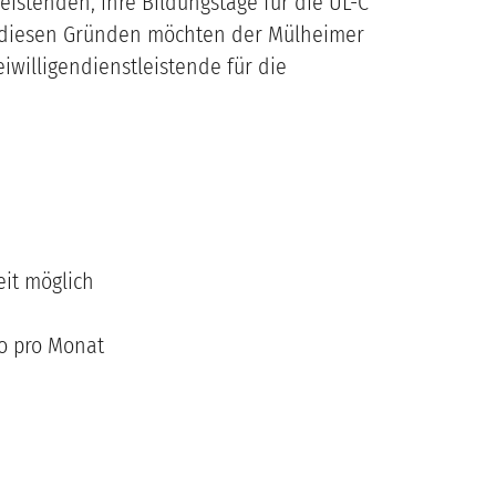
istenden, ihre Bildungstage für die ÜL-C
us diesen Gründen möchten der Mülheimer
iwilligendienstleistende für die
eit möglich
ro pro Monat