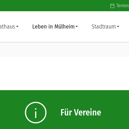
Additiona
Termin
athaus
Leben in Mülheim
Stadtraum
info
Für Vereine