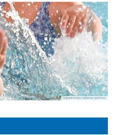
Annette Michels | Mülheimer SportService
©