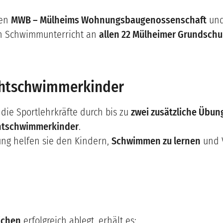
zen
MWB – Mülheims Wohnungsbaugenossenschaft
und
 Schwimmunterricht an
allen 22 Mülheimer Grundschu
ichtschwimmerkinder
ie Sportlehrkräfte durch bis zu
zwei zusätzliche Übun
htschwimmerkinder
.
ung helfen sie den Kindern,
Schwimmen zu lernen
und V
ichen
erfolgreich ablegt, erhält es: