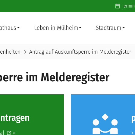
Additiona
Termin
athaus
Leben in Mülheim
Stadtraum
chevron_right
enheiten
Antrag auf Auskunftsperre im Melderegister
perre im Melderegister
partner_exchange
antragen
tal
<