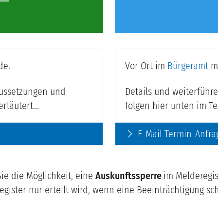
de.
Vor Ort im
Bürgeramt
m
raussetzungen und
Details und weiterführ
läutert...
folgen hier unten im Te
E-Mail Termin-Anfra
arrow_forward_ios
e die Möglichkeit, eine
Auskunftssperre
im Melderegis
egister nur erteilt wird, wenn eine Beeinträchtigung s