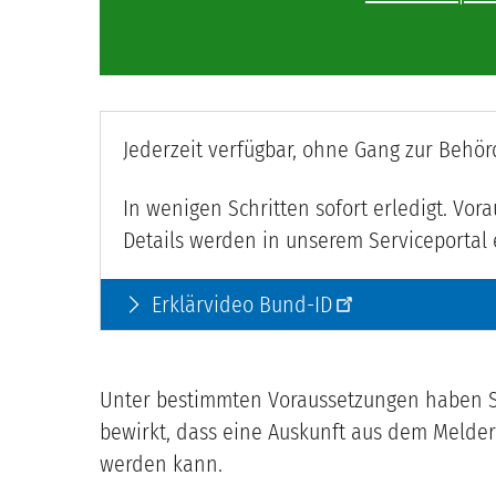
Jederzeit verfügbar, ohne Gang zur Behör
In wenigen Schritten sofort erledigt. Vo
Details werden in unserem Serviceportal er
Erklärvideo Bund-ID
arrow_forward_ios
Unter bestimmten Voraussetzungen haben Si
bewirkt, dass eine Auskunft aus dem Melder
werden kann.