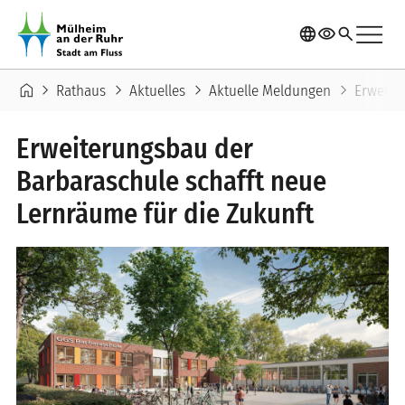
Direkt zum Inhalt
menu
language
visibility
search
Pfadnavigation
home
chevron_right
chevron_right
chevron_right
chevron_right
Rathaus
Aktuelles
Aktuelle Meldungen
Erweite
Erweiterungsbau der
Barbaraschule schafft neue
Lernräume für die Zukunft