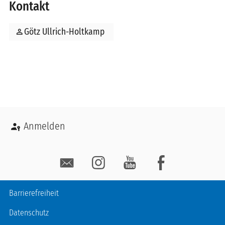
Kontakt
person
Götz Ullrich-Holtkamp
Benutzermenü
Anmelden
Social Media
Fußzeile
Barrierefreiheit
Datenschutz