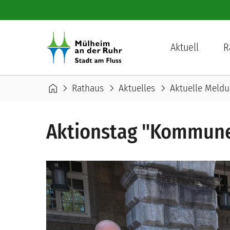
Direkt zum Inhalt
Hauptnavigation
Aktuell
R
Pfadnavigation
home
chevron_right
chevron_right
chevron_right
Rathaus
Aktuelles
Aktuelle Meld
Aktionstag "Kommune