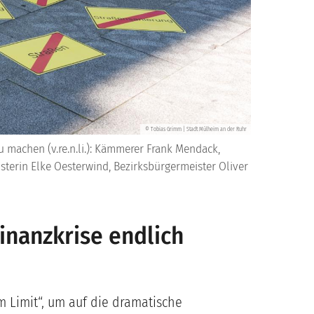
Tobias Grimm | Stadt Mülheim an der Ruhr
©
machen (v.re.n.li.): Kämmerer Frank Mendack,
sterin Elke Oesterwind, Bezirksbürgermeister Oliver
nanzkrise endlich
Limit“, um auf die dramatische