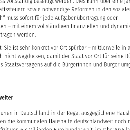
 vollständig beseitigt werden. Dies kann über eine jäh
ftssteuern sowie notwendige Reformen in den sozial
uch“ muss sofort für jede Aufgabenübertragung oder
n – mit einem vollständigen finanziellen und dynamisi
tragen werden.
t. Sie ist sehr konkret vor Ort spürbar – mittlerweile 
h nicht wegducken, damit der Staat vor Ort für seine 
 des Staatsversagens auf die Bürgerinnen und Bürger u
weiter
nen in Deutschland in der Regel ausgeglichene Haush
agen die kommunalen Haushalte deutschlandweit noch mit
fizit von 6,3 Milliarden Euro bundesweit, im Jahr 2024 la