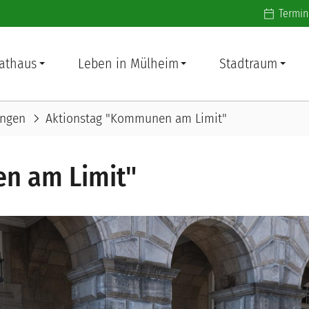
Additiona
Termin
athaus
Leben in Mülheim
Stadtraum
chevron_right
ungen
Aktionstag "Kommunen am Limit"
n am Limit"