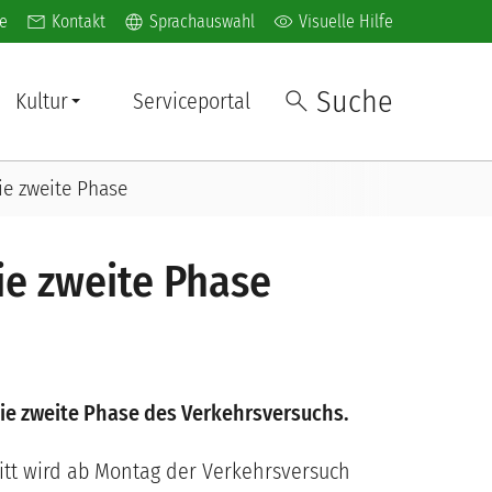
l navigation
language
visibility
e
Kontakt
Sprachauswahl
Visuelle Hilfe
Suche
Kultur
Serviceportal
ie zweite Phase
ie zweite Phase
die zweite Phase des Verkehrsversuchs.
itt wird ab Montag der Verkehrsversuch