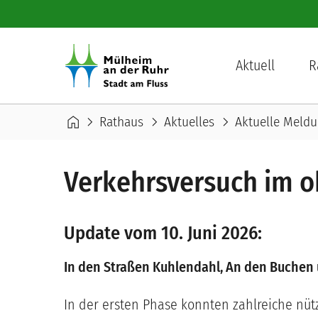
Direkt zum Inhalt
Hauptnavigation
Aktuell
R
Pfadnavigation
home
chevron_right
chevron_right
chevron_right
Rathaus
Aktuelles
Aktuelle Meld
Verkehrsversuch im o
Update vom 10. Juni 2026:
In den Straßen Kuhlendahl, An den Buchen 
In der ersten Phase konnten zahlreiche nüt