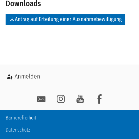
Downloads
file_download
Antrag auf Erteilung einer Ausnahmebewilligung
Benutzermenü
Anmelden
Social Media
Fußzeile
Barrierefreiheit
Datenschutz