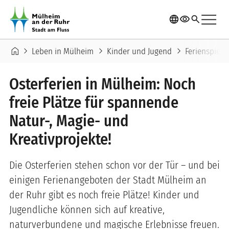
Direkt zum Inhalt
menu
language
visibility
search
Pfadnavigation
home
chevron_right
chevron_right
chevron_right
Leben in Mülheim
Kinder und Jugend
Ferienspiele
Osterferien in Mülheim: Noch
freie Plätze für spannende
Natur-, Magie- und
Kreativprojekte!
Die Osterferien stehen schon vor der Tür – und bei
einigen Ferienangeboten der Stadt Mülheim an
der Ruhr gibt es noch freie Plätze! Kinder und
Jugendliche können sich auf kreative,
naturverbundene und magische Erlebnisse freuen.