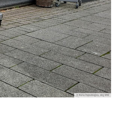
Maria Papoutsoglou, steg NRW
©