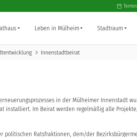
Additiona
Termin
athaus
Leben in Mülheim
Stadtraum
chevron_right
dtentwicklung
Innenstadtbeirat
terneuerungsprozesses in der Mülheimer Innenstadt w
 installiert. Im Beirat werden regelmäßig alle Projekte,
ller politischen Ratsfraktionen, dem/der Bezirksbürger