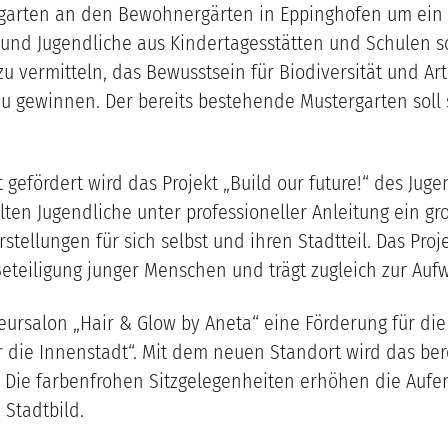
ergarten an den Bewohnergärten in Eppinghofen um ei
 und Jugendliche aus Kindertagesstätten und Schulen s
zu vermitteln, das Bewusstsein für Biodiversität und A
u gewinnen. Der bereits bestehende Mustergarten soll 
gefördert wird das Projekt „Build our future!“ des Ju
ten Jugendliche unter professioneller Anleitung ein gr
tellungen für sich selbst und ihren Stadtteil. Das Proj
eteiligung junger Menschen und trägt zugleich zur Auf
eursalon „Hair & Glow by Aneta“ eine Förderung für di
 die Innenstadt“. Mit dem neuen Standort wird das bere
 Die farbenfrohen Sitzgelegenheiten erhöhen die Aufe
 Stadtbild.