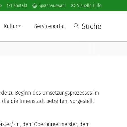
l navigation
language
visibility
e
Kontakt
Sprachauswahl
Visuelle Hilfe
Suche
Kultur
Serviceportal
urde zu Beginn des Umsetzungsprozesses im
 die die Innenstadt betreffen, vorgestellt
meister/-in, dem Oberbürgermeister, dem