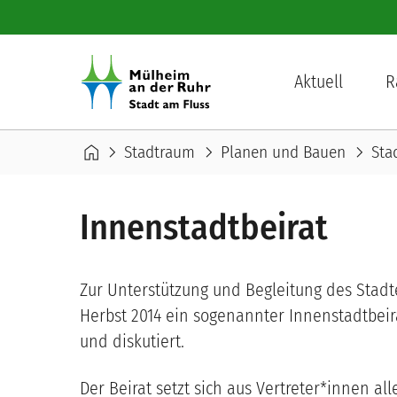
Direkt zum Inhalt
Hauptnavigation
Aktuell
R
Pfadnavigation
home
chevron_right
chevron_right
chevron_right
Stadtraum
Planen und Bauen
Sta
Innenstadtbeirat
Zur Unterstützung und Begleitung des Stad
Herbst 2014 ein sogenannter Innenstadtbeirat
und diskutiert.
Der Beirat setzt sich aus Vertreter*innen a