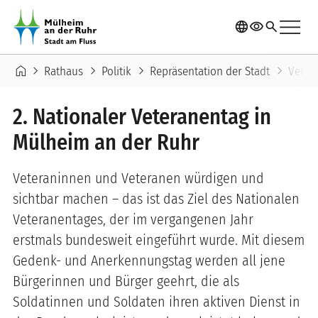
Direkt zum Inhalt
menu
language
visibility
search
Pfadnavigation
home
chevron_right
chevron_right
chevron_right
chevron_right
Rathaus
Politik
Repräsentation der Stadt
Veran
2. Nationaler Veteranentag in
Mülheim an der Ruhr
Veteraninnen und Veteranen würdigen und
sichtbar machen – das ist das Ziel des Nationalen
Veteranentages, der im vergangenen Jahr
erstmals bundesweit eingeführt wurde. Mit diesem
Gedenk- und Anerkennungstag werden all jene
Bürgerinnen und Bürger geehrt, die als
Soldatinnen und Soldaten ihren aktiven Dienst in