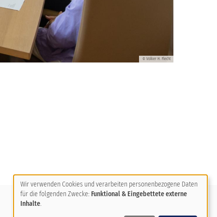
Volker H. Flecht
©
Wir verwenden Cookies und verarbeiten personenbezogene Daten
Social Media
für die folgenden Zwecke:
Funktional & Eingebettete externe
Verwendung
Inhalte
.