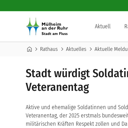
Direkt zum Inhalt
Hauptnavigation
Aktuell
R
Pfadnavigation
home
chevron_right
chevron_right
chevron_right
Rathaus
Aktuelles
Aktuelle Meld
Stadt würdigt Soldat
Veteranentag
Aktive und ehemalige Soldatinnen und Solda
Veteranentag, der 2025 erstmals bundeswei
militärischen Kräften Respekt zollen und Da