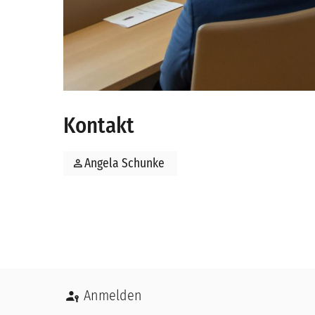
Kontakt
person
Angela Schunke
Benutzermenü
Anmelden