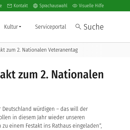
l navigation
language
visibility
e
Kontakt
Sprachauswahl
Visuelle Hilfe
Suche
Kultur
Serviceportal
akt zum 2. Nationalen Veteranentag
akt zum 2. Nationalen
r Deutschland würdigen – das will der
ollen in diesem Jahr wieder unseren
h zu einem Festakt ins Rathaus eingeladen“,