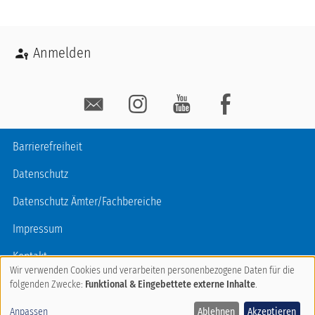
Benutzermenü
Anmelden
Social Media
Fußzeile
Barrierefreiheit
Datenschutz
Datenschutz Ämter/Fachbereiche
Impressum
Kontakt
Wir verwenden Cookies und verarbeiten personenbezogene Daten für die
Verwendung
Nutzungsbedingungen
folgenden Zwecke:
Funktional & Eingebettete externe Inhalte
.
von
Anpassen
Ablehnen
Akzeptieren