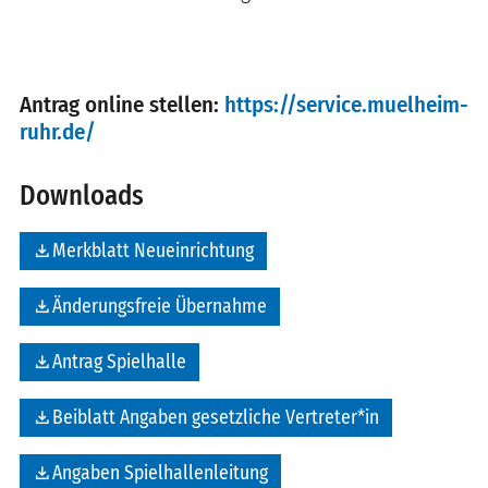
Antrag online stellen:
https://service.muelheim-
ruhr.de/
Downloads
file_download
Merkblatt Neueinrichtung
file_download
Änderungsfreie Übernahme
file_download
Antrag Spielhalle
file_download
Beiblatt Angaben gesetzliche Vertreter*in
file_download
Angaben Spielhallenleitung