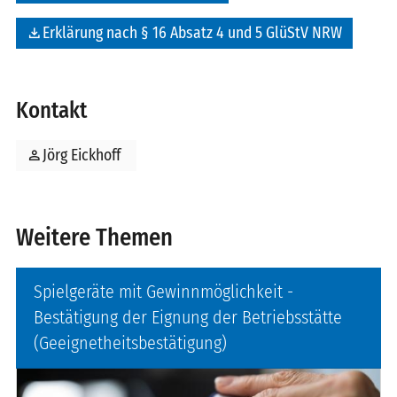
file_download
Erklärung nach § 16 Absatz 4 und 5 GlüStV NRW
Kontakt
person
Jörg Eickhoff
Weitere Themen
Spielgeräte mit Gewinnmöglichkeit -
Bestätigung der Eignung der Betriebsstätte
(Geeignetheitsbestätigung)