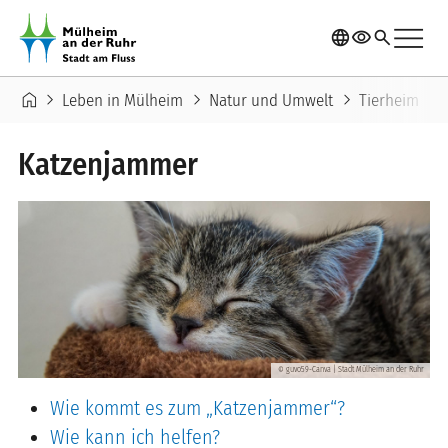
Direkt zum Inhalt
menu
language
visibility
search
Pfadnavigation
home
chevron_right
chevron_right
chevron_right
chevron_right
Leben in Mülheim
Natur und Umwelt
Tierheim
Katzenjammer
guvo59-Canva | Stadt Mülheim an der Ruhr
©
Wie kommt es zum „Katzenjammer“?
Wie kann ich helfen?