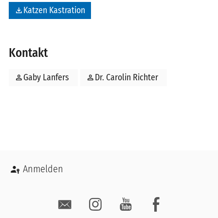
file_download
Katzen Kastration
Kontakt
person
Gaby Lanfers
person
Dr. Carolin Richter
Benutzermenü
Anmelden
Social Media