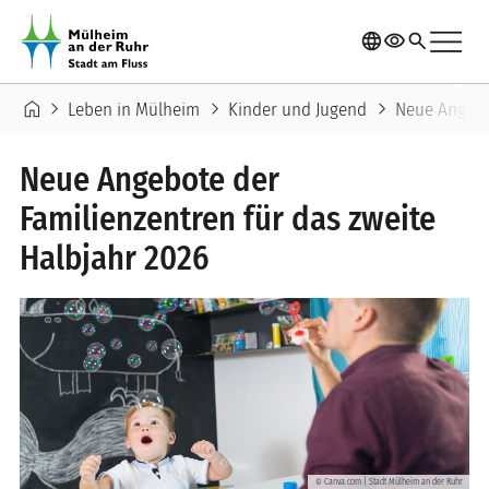
Direkt zum Inhalt
menu
language
visibility
search
Pfadnavigation
home
chevron_right
chevron_right
chevron_right
Leben in Mülheim
Kinder und Jugend
Neue Angebot
Neue Angebote der
Familienzentren für das zweite
Halbjahr 2026
Canva.com | Stadt Mülheim an der Ruhr
©