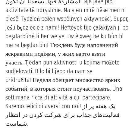
المشاركة فيها. يسعدنا أن تكون Një javë plot
aktivitete të ndryshme. Na vjen mirë nëse merrni
pjesë! Tydzień pełen wspólnych aktywności. Super,
jeśli będziecie z nami! Hefteyek tije çalakiyan ji bo
beşdarbûnê li ber we ye. Ew ê xweş be ku hûn bi
me re beşdar bin! Тиждень буде наповнений
яскравими подіями, у яких варто взяти
участь. Tjedan pun aktivnosti u kojima možete
sudjelovati. Bilo bi lijepo da nam se
pridružite! Неделя обещает множество ярких
событий, в которых стоит поучаствовать. Una
settimana ricca di attività a cui partecipare.
Saremo felici di avervi con noi! یک هفته پر از
فعالیت‌های جذاب برای شرکت کردن در انتظار
شماست.