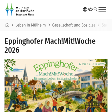
Direkt zum Inhalt
menu
language
visibility
search
Pfadnavigation
home
chevron_right
chevron_right
chevron_right
Leben in Mülheim
Gesellschaft und Soziales
Stadt
Eppinghofer Mach!Mit!Woche
2026