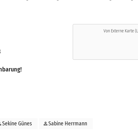
Von
Externe Karte (L
8
inbarung!
son
Sekine Günes
person
Sabine Herrmann