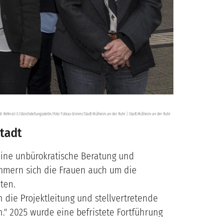
Referat I.1/Gleichstellungsstelle/Foto Tobias Grimm/Stadt Mülheim an der Ruhr | Stadt Mülheim an der Ruhr
©
Stadt
eine unbürokratische Beratung und
mmern sich die Frauen auch um die
iten.
 die Projektleitung und stellvertretende
." 2025 wurde eine befristete Fortführung