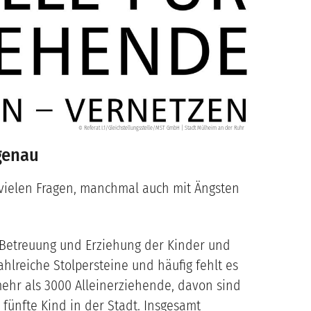
Referat I.1/Gleichstellungsstelle/MST GmbH | Stadt Mülheim an der Ruhr
©
sgenau
t vielen Fragen, manchmal auch mit Ängsten
, Betreuung und Erziehung der Kinder und
hlreiche Stolpersteine und häufig fehlt es
ehr als 3000 Alleinerziehende, davon sind
 fünfte Kind in der Stadt. Insgesamt