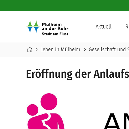
Direkt zum Inhalt
Hauptnavigation
Aktuell
R
Pfadnavigation
home
chevron_right
chevron_right
Leben in Mülheim
Gesellschaft und 
Eröffnung der Anlaufs