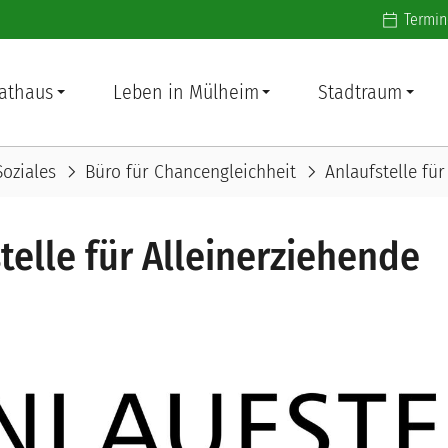
Additiona
Termin
athaus
Leben in Mülheim
Stadtraum
chevron_right
chevron_right
Soziales
Büro für Chancengleichheit
Anlaufstelle fü
telle für Alleinerziehende