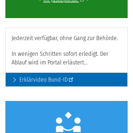
Jederzeit verfügbar, ohne Gang zur Behörde.
In wenigen Schritten sofort erledigt. Der
Ablauf wird im Portal erläutert...
Erklärvideo Bund-ID
arrow_forward_ios
partner_exchange