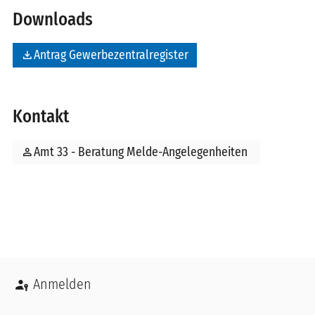
Downloads
file_download
Antrag Gewerbezentralregister
Kontakt
person
Amt 33 - Beratung Melde-Angelegenheiten
Benutzermenü
Anmelden