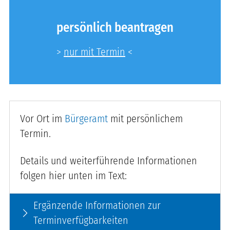
persönlich beantragen
>
nur mit Termin
<
Vor Ort im
Bürgeramt
mit persönlichem
Termin.
Details und weiterführende Informationen
folgen hier unten im Text:
Ergänzende Informationen zur
arrow_forward_ios
Terminverfügbarkeiten