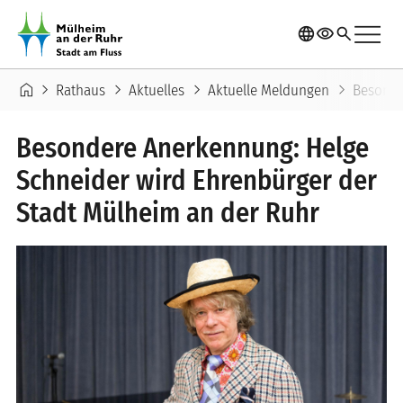
Direkt zum Inhalt
menu
language
visibility
search
Pfadnavigation
home
chevron_right
chevron_right
chevron_right
chevron_right
Rathaus
Aktuelles
Aktuelle Meldungen
Besonde
Besondere Anerkennung: Helge
Schneider wird Ehrenbürger der
Stadt Mülheim an der Ruhr