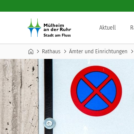
Direkt zum Inhalt
Hauptnavigation
Aktuell
R
Pfadnavigation
home
chevron_right
chevron_right
chevron_r
Rathaus
Ämter und Einrichtungen