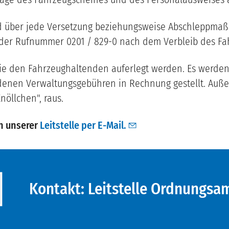
wird über jede Versetzung beziehungsweise Abschleppmaß
 der Rufnummer 0201 / 829-0 nach dem Verbleib des F
ie den Fahrzeughaltenden auferlegt werden. Es werden
nen Verwaltungsgebühren in Rechnung gestellt. Außer
öllchen", raus.
in unserer
Leitstelle
per E-Mail.
ste
Kontakt: Leitstelle Ordnungsa