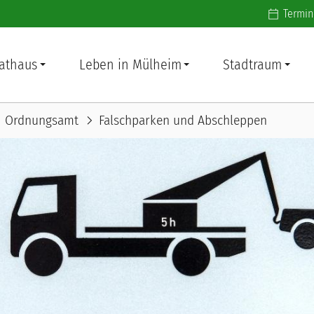
Additiona
Termin
athaus
Leben in Mülheim
Stadtraum
ight
chevron_right
Ordnungsamt
Falschparken und Abschleppen