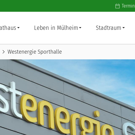
Additiona
Termin
athaus
Leben in Mülheim
Stadtraum
chevron_right
Westenergie Sporthalle