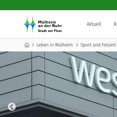
Direkt zum Inhalt
Hauptnavigation
Aktuell
R
Pfadnavigation
home
chevron_right
chevron_right
Leben in Mülheim
Sport und Freizeit
Pause Carousel