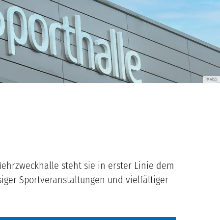
MSS
MSS
MSS
MSS
©
©
©
©
ehrzweckhalle steht sie in erster Linie dem
iger Sportveranstaltungen und vielfältiger