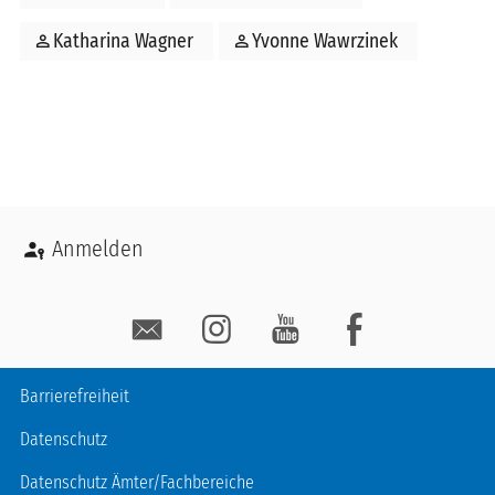
person
Katharina Wagner
person
Yvonne Wawrzinek
Benutzermenü
Anmelden
Social Media
Fußzeile
Barrierefreiheit
Datenschutz
Datenschutz Ämter/Fachbereiche