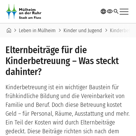
Direkt zum Inhalt
menu
language
visibility
search
Pfadnavigation
home
chevron_right
chevron_right
chevron_right
Leben in Mülheim
Kinder und Jugend
Kinderbetre
Elternbeiträge für die
Kinderbetreuung – Was steckt
dahinter?
Kinderbetreuung ist ein wichtiger Baustein für
frühkindliche Bildung und die Vereinbarkeit von
Familie und Beruf. Doch diese Betreuung kostet
Geld – für Personal, Räume, Ausstattung und mehr.
Ein Teil der Kosten wird durch Elternbeiträge
gedeckt. Diese Beiträge richten sich nach dem