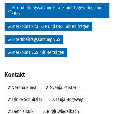
Elternbeitragssatzung Kita, Kindertagespflege und
file_download
OGS
file_download
Merkblatt Kita, KTP und OGS mit Beiträgen
file_download
Elternbeitragssatzung VGS
file_download
Merkblatt VGS mit Beiträgen
Kontakt
person
Verena Kunst
person
Svenja Pelster
person
Ulrike Schnitzler
person
Tanja Hogeweg
person
Dennis Kuik
person
Birgit Wiedelbach