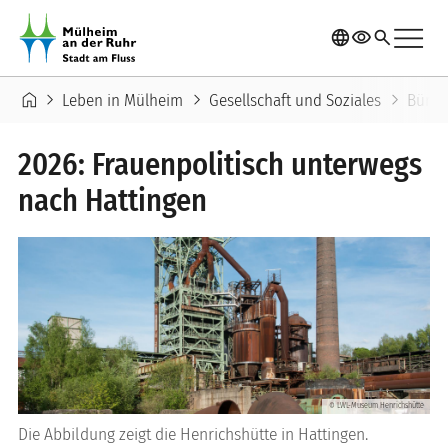
Direkt zum Inhalt
menu
language
visibility
search
Pfadnavigation
home
chevron_right
chevron_right
chevron_right
Leben in Mülheim
Gesellschaft und Soziales
Büro 
2026: Frauenpolitisch unterwegs
nach Hattingen
LWL-Museum Henrichshütte
©
Die Abbildung zeigt die Henrichshütte in Hattingen.