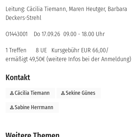
Leitung: Cäcilia Tiemann, Maren Heutger, Barbara
Deckers-Strehl
O1443001 Do 17.09.26 09.00 - 18.00 Uhr
1 Treffen 8 UE Kursgebühr EUR 66,00/
ermäßigt 49,50€ (weitere Infos bei der Anmeldung)
Kontakt
person
Cäcilia Tiemann
person
Sekine Günes
person
Sabine Herrmann
Weitere Themen