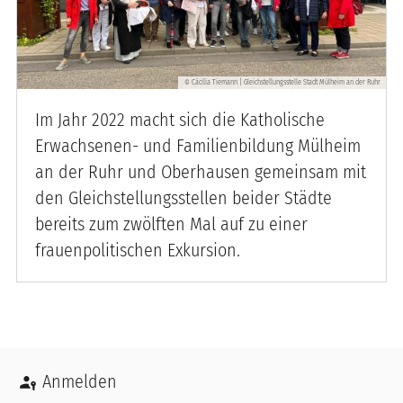
Cäcilia Tiemann | Gleichstellungsstelle Stadt Mülheim an der Ruhr
©
Im Jahr 2022 macht sich die Katholische
Erwachsenen- und Familienbildung Mülheim
an der Ruhr und Oberhausen gemeinsam mit
den Gleichstellungsstellen beider Städte
bereits zum zwölften Mal auf zu einer
frauenpolitischen Exkursion.
Benutzermenü
Anmelden