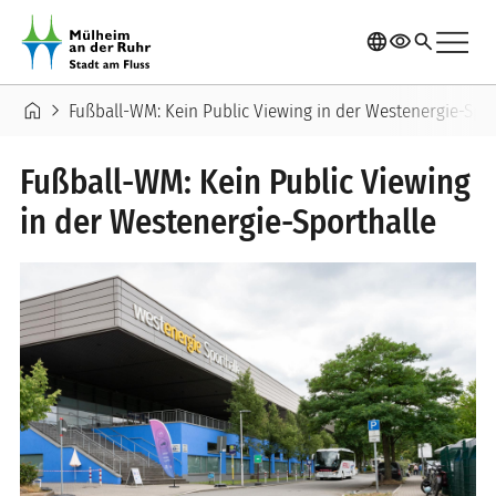
Direkt zum Inhalt
menu
language
visibility
search
Pfadnavigation
home
chevron_right
Fußball-WM: Kein Public Viewing in der Westenergie-Spor
Fußball-WM: Kein Public Viewing
in der Westenergie-Sporthalle