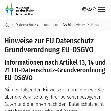
Direkt zum Inhalt
menu
language
visibility
search
Pfadnavigation
home
chevron_right
chevron_right
Datenschutz der Ämter und Fachbereiche
Hinweise z
Hinweise zur EU Datenschutz-
Grundverordnung EU-DSGVO
Informationen nach Artikel 13, 14 und
21 EU-Datenschutz-Grundverordnung
EU-DSGVO
Mit den folgenden Hinweisen informieren wir Sie
über die Verarbeitung Ihrer personenbezogenen
Daten und die Ihnen nach dem Datenschutzrecht