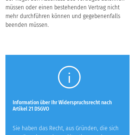
müssen oder einen bestehenden Vertrag nicht
mehr durchführen können und gegebenenfalls
beenden müssen.
info
Information über Ihr Widerspruchsrecht nach
Artikel 21 DSGVO
Sie haben das Recht, aus Gründen, die sich