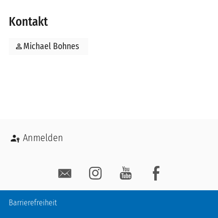
Kontakt
person
Michael Bohnes
Benutzermenü
Anmelden
Social Media
Fußzeile
Barrierefreiheit