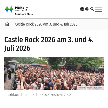
Direkt zum Inhalt
menu
language
visibility
search
Pfadnavigation
home
chevron_right
Castle Rock 2026 am 3. und 4. Juli 2026
Castle Rock 2026 am 3. und 4.
Juli 2026
Michael Bohnes | Kulturbüro
©
Publikum beim Castle Rock Festival 2023