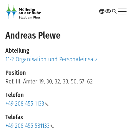
Direkt zum Inhalt
menu
language
visibility
search
Andreas Plewe
Abteilung
11-2 Organisation und Personaleinsatz
Position
Ref. III, Ämter 19, 30, 32, 33, 50, 57, 62
Telefon
+49 208 455 1133
Telefax
+49 208 455 581133