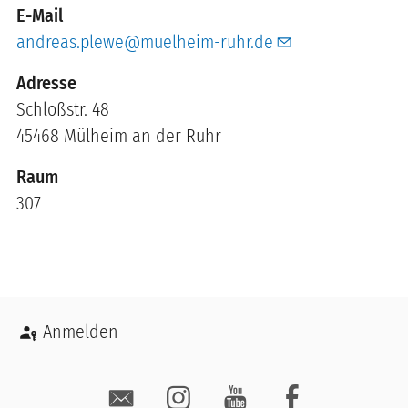
E-Mail
andreas.plewe@muelheim-ruhr.de
Schloßstr. 48
45468
Mülheim an der Ruhr
Raum
307
Benutzermenü
Anmelden
Social Media