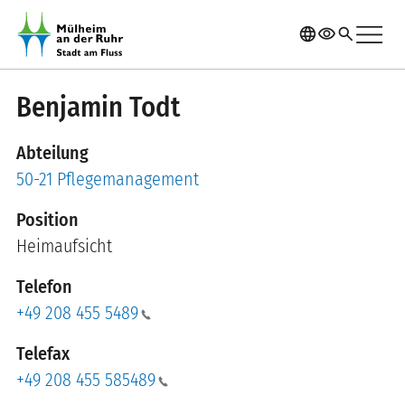
Direkt zum Inhalt
menu
language
visibility
search
Benjamin Todt
Abteilung
50-21 Pflegemanagement
Position
Heimaufsicht
Telefon
+49 208 455 5489
Telefax
+49 208 455 585489