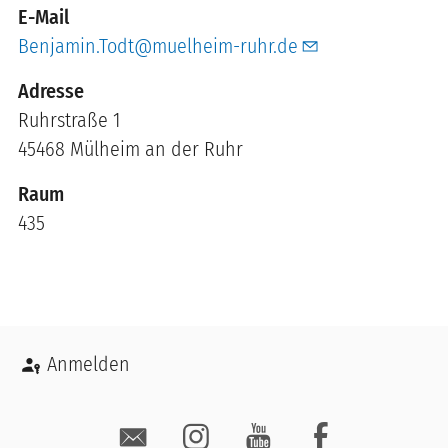
E-Mail
Benjamin.Todt@muelheim-ruhr.de
Ruhrstraße 1
45468
Mülheim an der Ruhr
Raum
435
Benutzermenü
Anmelden
Social Media