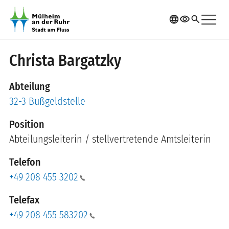
Direkt zum Inhalt
menu
language
visibility
search
Christa Bargatzky
Abteilung
32-3 Bußgeldstelle
Position
Abteilungsleiterin / stellvertretende Amtsleiterin
Telefon
+49 208 455 3202
Telefax
+49 208 455 583202