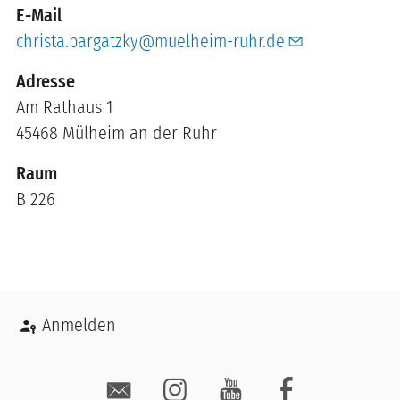
E-Mail
christa.bargatzky@muelheim-ruhr.de
Am Rathaus 1
45468
Mülheim an der Ruhr
Raum
B 226
Benutzermenü
Anmelden
Social Media